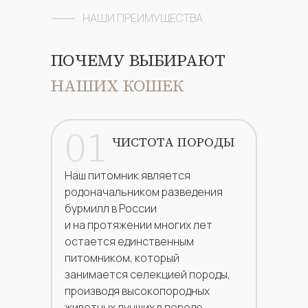
НАШИ ПРЕИМУ
ЩЕСТВА
ПОЧЕМУ ВЫБИРАЮТ
НАШИХ КОШЕК
01
ЧИСТОТА ПОРОДЫ
Наш питомник является
родоначальником разведения
бурмилл в России
и на протяжении многих лет
остается единственным
питомником, который
занимается селекцией породы,
производя высокопородных
животных лучших в породе.