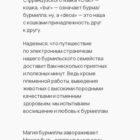
C французского языка «chat» —
кошка, «bur» — означает бурма/
бурмилла, ну, а «deoa» — это наша
с кошками принадлежность друг
к другу.
Надеемся, что путешествие
по электронным страничкам
нашего бурмильского семейства
доставит Вам несколько приятных
и полезных минут. Ведь кроме
племенной работы, выведения
животных с высокими породными
качествами и отменным
здоровьем, мы испытываем
восхищение и любовь к бурмиллам.
Магия бурмиллы завораживает.