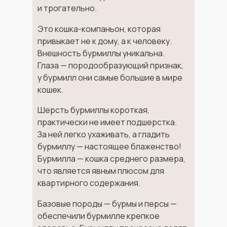
и трогательно.
Это кошка-компаньон, которая
привыкает не к дому, а к человеку.
Внешность бурмиллы уникальна.
Глаза — породообразующий признак,
у бурмилл они самые большие в мире
кошек.
Шерсть бурмиллы короткая,
практически не имеет подшерстка.
За ней легко ухаживать, а гладить
бурмиллу — настоящее блаженство!
Бурмилла — кошка среднего размера,
что является явным плюсом для
квартирного содержания.
Базовые породы — бурмы и персы —
обеспечили бурмилле крепкое